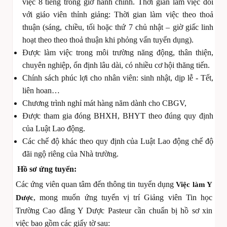
việc 8 tiếng trong giờ hành chính. Thời gian làm việc đối
với giáo viên thỉnh giảng: Thời gian làm việc theo thoả
thuận (sáng, chiều, tối hoặc thứ 7 chủ nhật – giờ giấc linh
hoạt theo theo thoả thuận khi phỏng vấn tuyển dụng).
Được làm việc trong môi trường năng động, thân thiện,
chuyên nghiệp, ổn định lâu dài, có nhiều cơ hội thăng tiến.
Chính sách phúc lợi cho nhân viên: sinh nhật, dịp lễ - Tết,
liên hoan…
Chương trình nghỉ mát hàng năm dành cho CBGV,
Được tham gia đóng BHXH, BHYT theo đúng quy định
của Luật Lao động.
Các chế độ khác theo quy định của Luật Lao động chế độ
đãi ngộ riêng của Nhà trường.
Hồ sơ ứng tuyển:
Các ứng viên quan tâm đến thông tin tuyển dụng
Việc làm Y
, mong muốn ứng tuyển vị trí Giảng viên Tin học
Dược
Trường Cao đẳng Y Dược Pasteur cần chuẩn bị hồ sơ xin
việc bao gồm các giấy tờ sau: