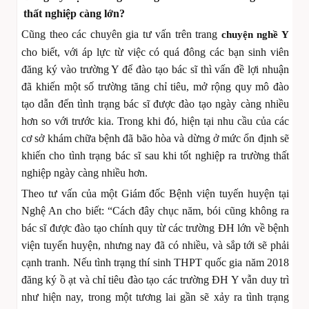
thất nghiệp càng lớn?
Cũng theo các chuyên gia tư vấn trên trang
chuyện nghề Y
cho biết, với áp lực từ việc có quá đông các bạn sinh viên
đăng ký vào trường Y để đào tạo bác sĩ thì vấn đề lợi nhuận
đã khiến một số trường tăng chỉ tiêu, mở rộng quy mô đào
tạo dẫn đến tình trạng bác sĩ được đào tạo ngày càng nhiều
hơn so với trước kia. Trong khi đó, hiện tại nhu cầu của các
cơ sở khám chữa bệnh đã bão hòa và dừng ở mức ổn định sẽ
khiến cho tình trạng bác sĩ sau khi tốt nghiệp ra trường thất
nghiệp ngày càng nhiều hơn.
Theo tư vấn của một Giám đốc Bệnh viện tuyến huyện tại
Nghệ An cho biết: “Cách đây chục năm, bói cũng không ra
bác sĩ được đào tạo chính quy từ các trường ĐH lớn về bệnh
viện tuyến huyện, nhưng nay đã có nhiều, và sắp tới sẽ phải
cạnh tranh. Nếu tình trạng thí sinh THPT quốc gia năm 2018
đăng ký ồ ạt và chỉ tiêu đào tạo các trường ĐH Y vẫn duy trì
như hiện nay, trong một tương lai gần sẽ xảy ra tình trạng