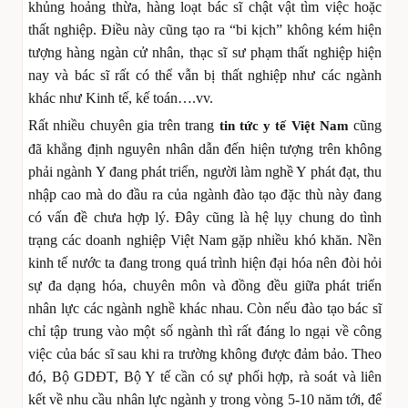
khủng hoảng thừa, hàng loạt bác sĩ chật vật tìm việc hoặc
thất nghiệp. Điều này cũng tạo ra “bi kịch” không kém hiện
tượng hàng ngàn cử nhân, thạc sĩ sư phạm thất nghiệp hiện
nay và bác sĩ rất có thể vẫn bị thất nghiệp như các ngành
khác như Kinh tế, kế toán….vv.
Rất nhiều chuyên gia trên trang
cũng
tin tức y tế Việt Nam
đã khẳng định nguyên nhân dẫn đến hiện tượng trên không
phải ngành Y đang phát triển, người làm nghề Y phát đạt, thu
nhập cao mà do đầu ra của ngành đào tạo đặc thù này đang
có vấn đề chưa hợp lý. Đây cũng là hệ lụy chung do tình
trạng các doanh nghiệp Việt Nam gặp nhiều khó khăn. Nền
kinh tế nước ta đang trong quá trình hiện đại hóa nên đòi hỏi
sự đa dạng hóa, chuyên môn và đồng đều giữa phát triển
nhân lực các ngành nghề khác nhau. Còn nếu đào tạo bác sĩ
chỉ tập trung vào một số ngành thì rất đáng lo ngại về công
việc của bác sĩ sau khi ra trường không được đảm bảo. Theo
đó, Bộ GDĐT, Bộ Y tế cần có sự phối hợp, rà soát và liên
kết về nhu cầu nhân lực ngành y trong vòng 5-10 năm tới, để