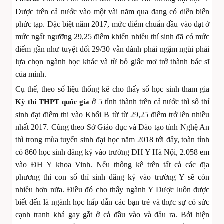
Dược trên cả nước vào một vài năm qua đang có diễn biến
phức tạp. Đặc biệt năm 2017, mức điểm chuẩn đầu vào đạt ở
mức ngất ngưỡng 29,25 điểm khiến nhiều thí sinh đã có mức
điểm gần như tuyệt đối 29/30 vẫn đành phải ngậm ngùi phải
lựa chọn ngành học khác và từ bỏ giấc mơ trở thành bác sĩ
của mình.
Cụ thể, theo số liệu thống kê cho thấy số học sinh tham gia
ở 5 tỉnh thành trên cả nước thì số thí
Kỳ thi THPT quốc gia
sinh đạt điểm thi vào Khối B từ từ 29,25 điểm trở lên nhiều
nhất 2017. Cũng theo Sở Giáo dục và Đào tạo tỉnh Nghệ An
thì trong mùa tuyển sinh đại học năm 2018 tới đây, toàn tỉnh
có 860 học sinh đăng ký vào trường ĐH Y Hà Nội, 2.058 em
vào ĐH Y khoa Vinh. Nếu thống kê trên tất cả các địa
phương thì con số thí sinh đăng ký vào trường Y sẽ còn
nhiều hơn nữa. Điều đó cho thấy ngành Y Dược luôn được
biết đến là ngành học hấp dẫn các bạn trẻ và thực sự có sức
cạnh tranh khá gay gắt ở cả đầu vào và đầu ra. Bởi hiện