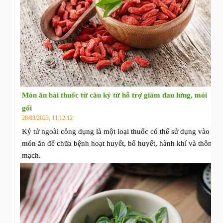
Món ăn bài thuốc từ câu kỷ tử hỗ trợ giảm đau lưng, mỏi
gối
28/03/2023, 11:12:12
Kỷ tử ngoài công dụng là một loại thuốc có thể sử dụng vào
món ăn để chữa bệnh hoạt huyết, bổ huyết, hành khí và thông
mạch.