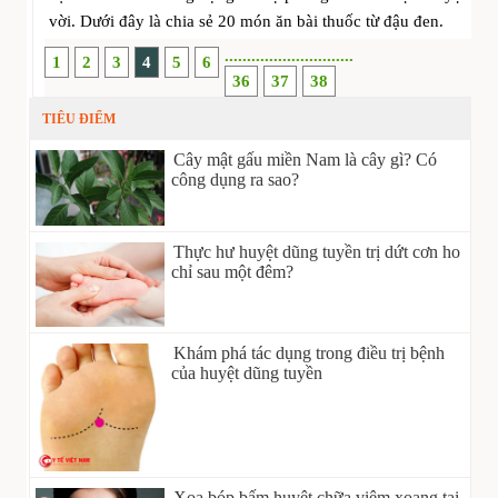
vời. Dưới đây là chia sẻ 20 món ăn bài thuốc từ đậu đen.
.
.
.
.
.
.
.
.
.
.
.
.
.
.
.
.
.
.
.
.
.
.
.
.
.
.
.
.
.
1
2
3
4
5
6
36
37
38
TIÊU ĐIỂM
Cây mật gấu miền Nam là cây gì? Có
công dụng ra sao?
Thực hư huyệt dũng tuyền trị dứt cơn ho
chỉ sau một đêm?
Khám phá tác dụng trong điều trị bệnh
của huyệt dũng tuyền
Xoa bóp bấm huyệt chữa viêm xoang tại