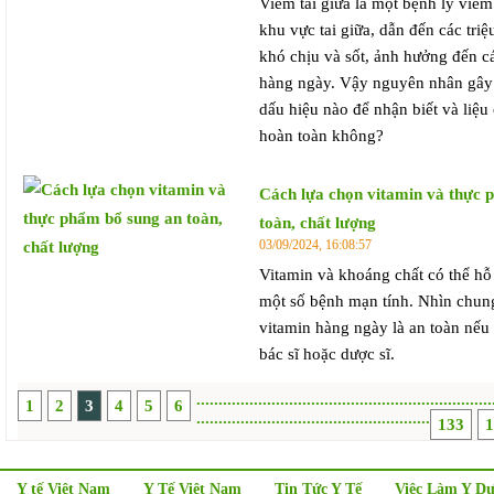
Viêm tai giữa là một bệnh lý viê
khu vực tai giữa, dẫn đến các tri
khó chịu và sốt, ảnh hưởng đến c
hàng ngày. Vậy nguyên nhân gây 
dấu hiệu nào để nhận biết và liệu
hoàn toàn không?
Cách lựa chọn vitamin và thực 
toàn, chất lượng
03/09/2024, 16:08:57
Vitamin và khoáng chất có thể hỗ
một số bệnh mạn tính. Nhìn chun
vitamin hàng ngày là an toàn nếu 
bác sĩ hoặc dược sĩ.
.
.
.
.
.
.
.
.
.
.
.
.
.
.
.
.
.
.
.
.
.
.
.
.
.
.
.
.
.
.
.
.
.
.
.
.
.
.
.
.
.
.
.
.
.
.
.
.
.
.
.
.
.
.
.
.
.
.
.
.
.
.
.
.
.
.
.
1
2
3
4
5
6
.
.
.
.
.
.
.
.
.
.
.
.
.
.
.
.
.
.
.
.
.
.
.
.
.
.
.
.
.
.
.
.
.
.
.
.
.
.
.
.
.
.
.
.
.
.
.
.
.
.
.
.
.
133
1
Y tế Việt Nam
Y Tế Việt Nam
Tin Tức Y Tế
Việc Làm Y D