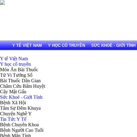
Y TẾ VIỆT NAM
Y HỌC CỔ TRUYỀN
SỨC KHOẺ - GIỚI TÍNH
Y tế Việt Nam
Y học cổ truyền
Món Ăn Bài Thuốc
Tử Vi Tướng Số
Bài Thuốc Dân Gian
Châm Cứu Bấm Huyệt
Cây Mật Gấu
Sức Khoẻ - Giới Tính
Bệnh Xã Hội
Tâm Sự Đêm Khuya
Chuyện Nghề Y
Tin Tức Y Tế
Bệnh Chuyên Khoa
Bệnh Người Cao Tuổi
Bệnh Mãn Tính