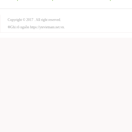
Copyright © 2017
. All right reserved.
®
Ghi rõ nguồn https://ytevietnam.net.vn.