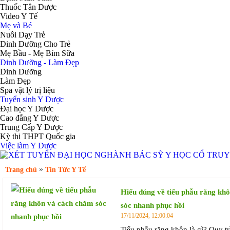
Thuốc Tân Dược
Video Y Tế
Mẹ và Bé
Nuôi Dạy Trẻ
Dinh Dưỡng Cho Trẻ
Mẹ Bầu - Mẹ Bỉm Sữa
Dinh Dưỡng - Làm Đẹp
Dinh Dưỡng
Làm Đẹp
Spa vật lý trị liệu
Tuyển sinh Y Dược
Đại học Y Dược
Cao đẳng Y Dược
Trung Cấp Y Dược
Kỳ thi THPT Quốc gia
Việc làm Y Dược
»
Trang chủ
Tin Tức Y Tế
Hiểu đúng về tiểu phẫu răng kh
sóc nhanh phục hồi
17/11/2024, 12:00:04
Tiểu phẫu răng khôn là gì? Quy tr